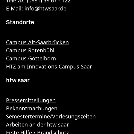
Telefax: (0681) 58 67 - 122
E-Mail:
info
@
htwsaar
.de
Standorte
Campus Alt-Saarbrücken
Campus Rotenbühl
Campus Göttelborn
HTZ am Innovations Campus Saar
htw saar
Pressemitteilungen
Bekanntmachungen
Semestertermine/Vorlesungszeiten
Arbeiten an der htw saar
Erste Hilfe / Brandschutz