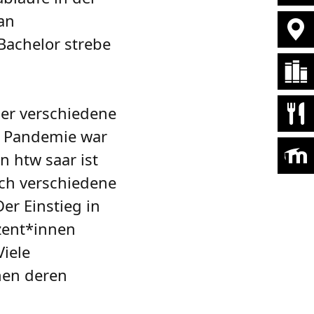
 an
achelor strebe
ber verschiedene
er Pandemie war
n htw saar ist
ch verschiedene
er Einstieg in
zent*innen
Viele
nen deren