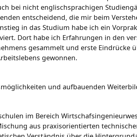
uch bei nicht englischsprachigen Studieng
erenden entscheidend, die mir beim Verste
Einstieg in das Studium habe ich ein Vorpra
ert. Dort habe ich Erfahrungen in den ve
rnehmens gesammelt und erste Eindrücke ü
 Arbeitslebens gewonnen.
fsmöglichkeiten und aufbauenden Weiterb
schulen im Bereich Wirtschafsingenieurwe
 Mischung aus praxisorientierten technisch
tischen Verständnis über die Hintergrunda