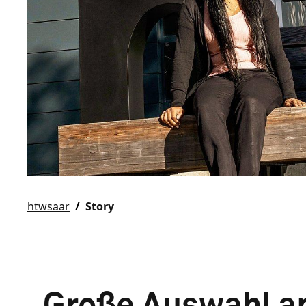
htwsaar
Story
„Große Auswahl an