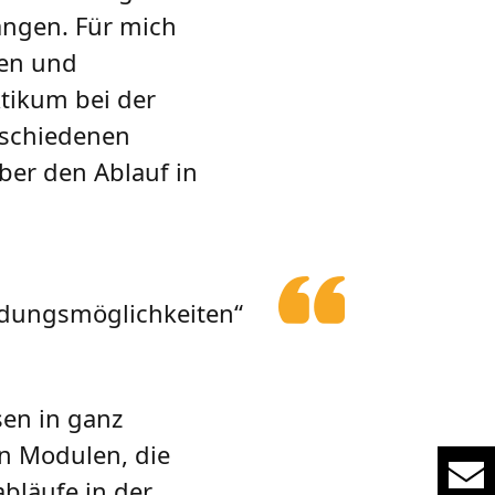
ängen. Für mich
hen und
ktikum bei der
rschiedenen
ber den Ablauf in
ildungsmöglichkeiten“
sen in ganz
en Modulen, die
bläufe in der