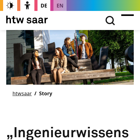
DE
EN
htwsaar
Story
„Ingenieurwissens