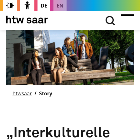
DE
EN
htwsaar
Story
„Interkulturelle