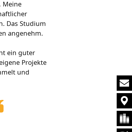
. Meine
aftlicher
n. Das Studium
ößen angenehm.
t ein guter
eigene Projekte
mmelt und