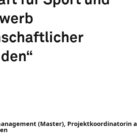
rwerb
schaftlicher
nden“
smanagement (Master), Projektkoordinatorin 
ten