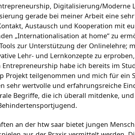
ntrepreneurship, Digitalisierung/Moderne 
alisierung gerade bei meiner Arbeit eine se
h Kontakt, Austausch und Kooperation mit e
en „Internationalisation at home“ zu ermö
 Tools zur Unterstützung der Onlinelehre;
vative Lehr- und Lernkonzepte zu erprobe
 Entrepreneurship habe ich bereits im St
up Projekt teilgenommen und mich für ein 
n sehr wertvolle und erfahrungsreiche Ein
trale Begriffe, die ich überall mitdenke, un
 Behindertensportjugend.
ften an der htw saar bietet jungen Mensc
ispielen aus der Praxis vermittelt werden. 