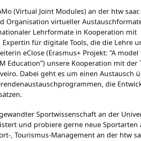
JoMo (Virtual Joint Modules) an der htw saa
nd Organisation virtueller Austauschformat
nationaler Lehrformate in Kooperation mit
xpertin für digitale Tools, die die Lehre u
iterin eClose (Erasmus+ Projekt: ”A model f
M Education”) unsere Kooperation mit der 
 Aveiro. Dabei geht es um einen Austausch ü
erendenaustauschprogrammen, die Entwic
nsätzen.
ngewandter Sportwissenschaft an der Unive
geistert und probiere gerne neue Sportarten
Sport-, Tourismus-Management an der htw sa