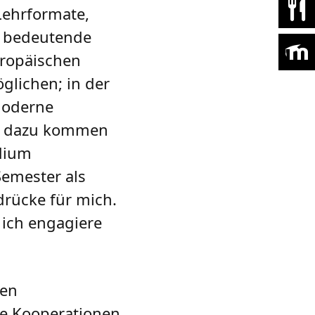
Lehrformate,
hr bedeutende
uropäischen
glichen; in der
 moderne
n, dazu kommen
udium
Semester als
drücke für mich.
d ich engagiere
hen
Die Kooperationen