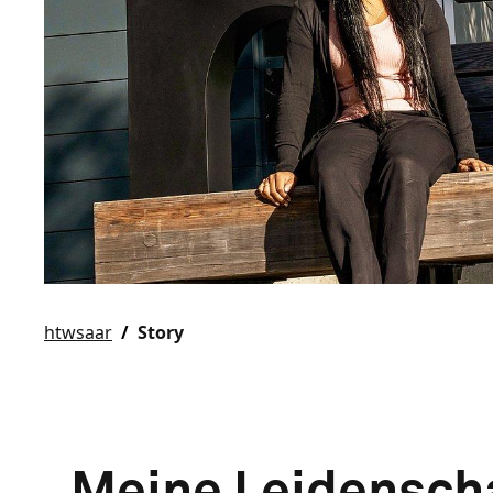
htwsaar
Story
„Meine Leidenscha