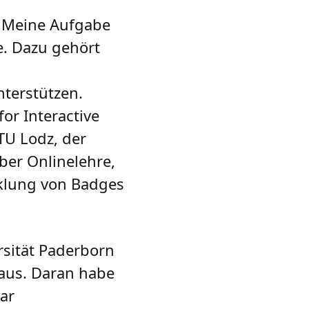
r. Meine Aufgabe
e. Dazu gehört
nterstützen.
or Interactive
TU Lodz, der
ber Onlinelehre,
klung von Badges
rsität Paderborn
 aus. Daran habe
ar