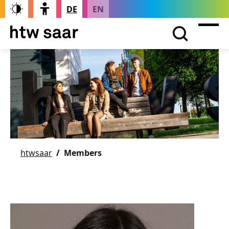
DE
EN
htwsaar
Members