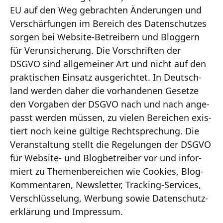
EU auf den Weg gebrach­ten Ände­run­gen und
Ver­schär­fun­gen im Bereich des Daten­schut­zes
sor­gen bei Website-Betreibern und Blog­gern
für Ver­un­si­che­rung. Die Vor­schrif­ten der
DSGVO sind all­ge­mei­ner Art und nicht auf den
prak­ti­schen Ein­satz aus­ge­rich­tet. In Deutsch­
land wer­den daher die vor­han­de­nen Geset­ze
den Vor­ga­ben der DSGVO nach und nach ange­
passt wer­den müs­sen, zu vie­len Berei­chen exis­
tiert noch kei­ne gül­ti­ge Recht­spre­chung. Die
Ver­an­stal­tung stellt die Rege­lun­gen der DSGVO
für Website- und Blog­be­trei­ber vor und infor­
miert zu The­men­be­rei­chen wie Coo­kies, Blog-
Kommentaren, News­let­ter, Tracking-Services,
Ver­schlüs­se­lung, Wer­bung sowie Daten­schutz­
er­klä­rung und Impres­sum.