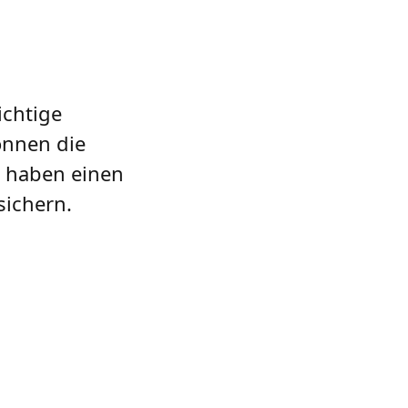
ichtige
önnen die
e haben einen
sichern.