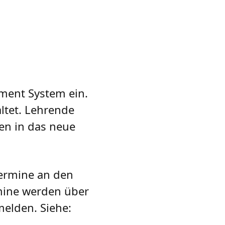
ment System ein.
tet. Lehrende
en in das neue
termine an den
mine werden über
elden. Siehe: