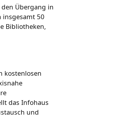
en den Übergang in
n insgesamt 50
ie Bibliotheken,
m kostenlosen
xisnahe
re
llt das Infohaus
ustausch und