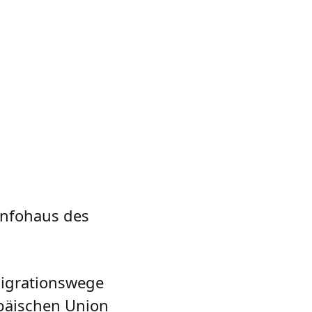
Infohaus des
Migrationswege
opäischen Union