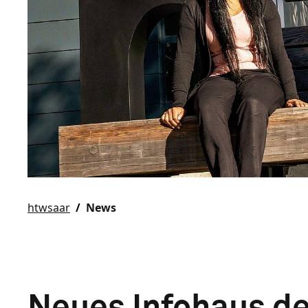
htwsaar
News
Neues Infohaus de