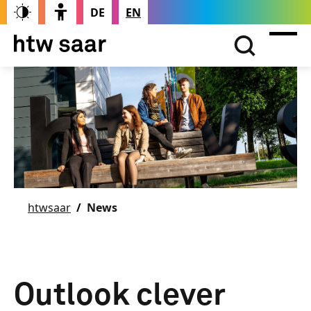
DE
EN
htwsaar
News
Outlook clever