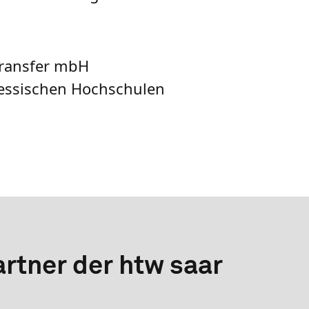
transfer mbH
hessischen Hochschulen
rtner der htw saar