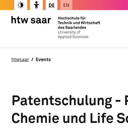
DE
EN
htwsaar
Events
Patentschulung - 
Chemie und Life S