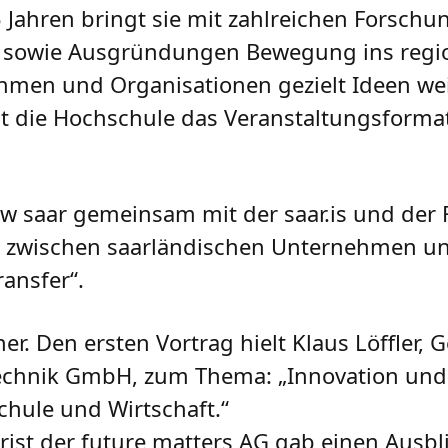
5 Jahren bringt sie mit zahlreichen Forschu
n sowie Ausgründungen Bewegung ins regi
men und Organisationen gezielt Ideen wei
hat die Hochschule das Veranstaltungsfor
tw saar gemeinsam mit der saar.is und de
e zwischen saarländischen Unternehmen un
ansfer“.
r. Den ersten Vortrag hielt Klaus Löffler, 
echnik GmbH, zum Thema: „Innovation und 
hule und Wirtschaft.“
ist der future matters AG gab einen Ausbl