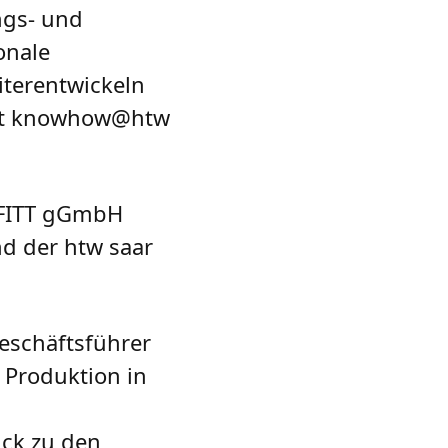
ngs- und
onale
terentwickeln
mat knowhow@htw
r FITT gGmbH
d der htw saar
Geschäftsführer
Produktion in
ick zu den