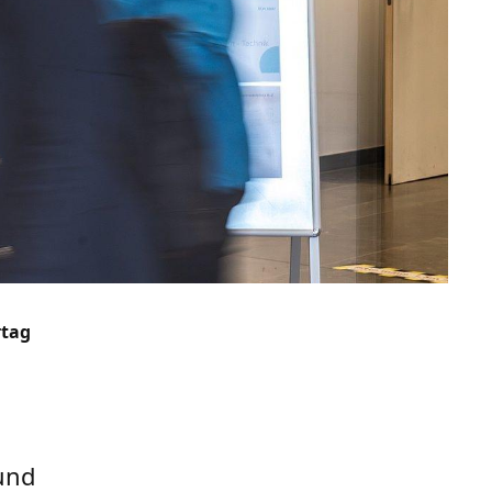
rtag
 und