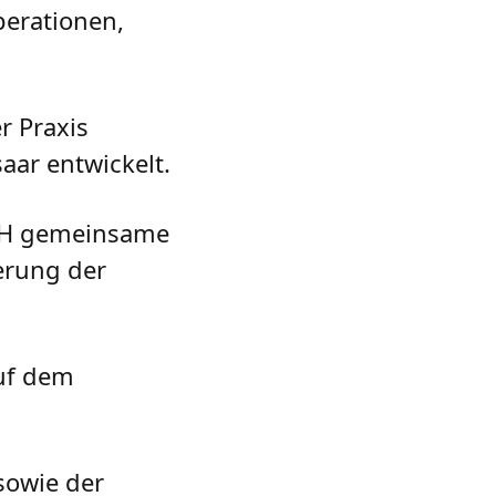
perationen,
r Praxis
aar entwickelt.
mbH gemeinsame
erung der
auf dem
owie der