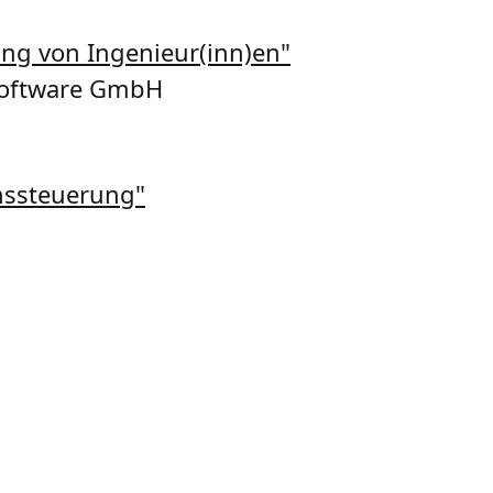
ung von Ingenieur(inn)en"
Software GmbH
onssteuerung"