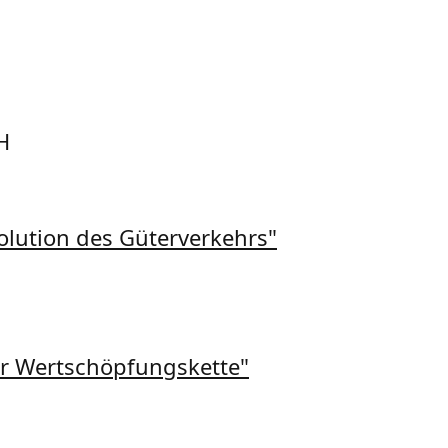
H
evolution des Güterverkehrs"
 der Wertschöpfungskette"