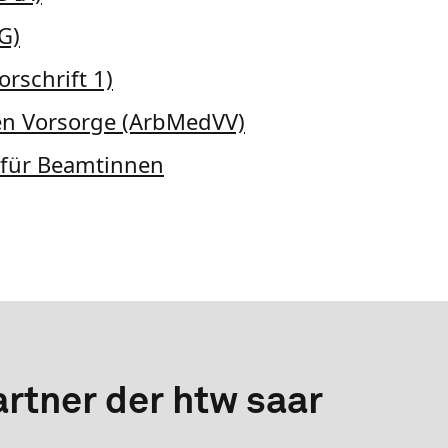
G)
rschrift 1)
en Vorsorge (ArbMedVV)
 für Beamtinnen
rtner der htw saar