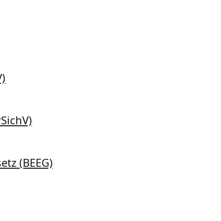
V)
rSichV)
etz (BEEG)