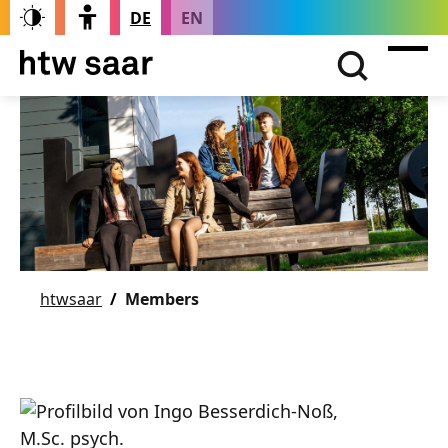
DE
EN
htwsaar
Members