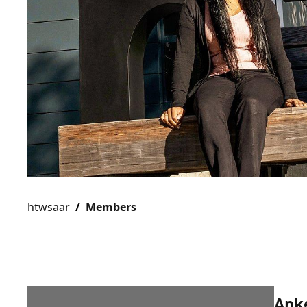
htwsaar
Members
Ank