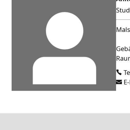
Stud
Mals
Geb
Raum
Te
E-