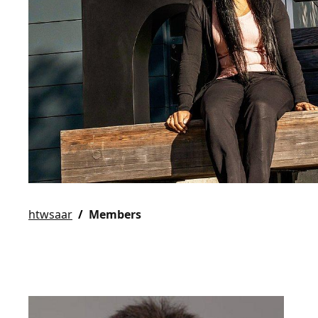
htwsaar
Members