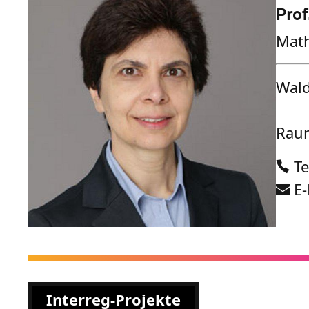
Prof
Math
Wald
Raum
Te
E-
Interreg-Projekte