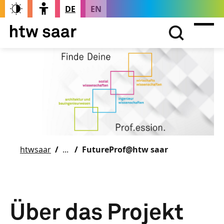
DE
EN
htwsaar
FutureProf@htw saar
Über das Projekt