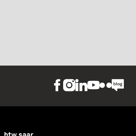
htw saar