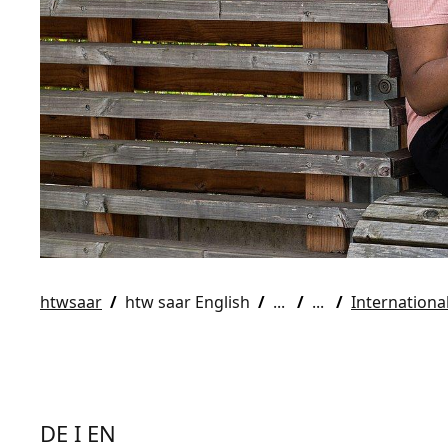
htwsaar
htw saar English
Internationa
DE I EN