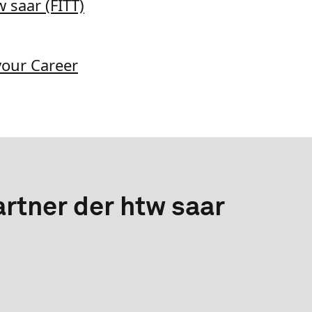
 saar (FITT)
your Career
rtner der htw saar