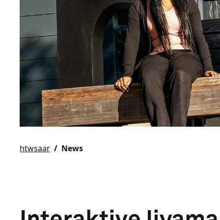
htwsaar
News
Interaktive Iiyam