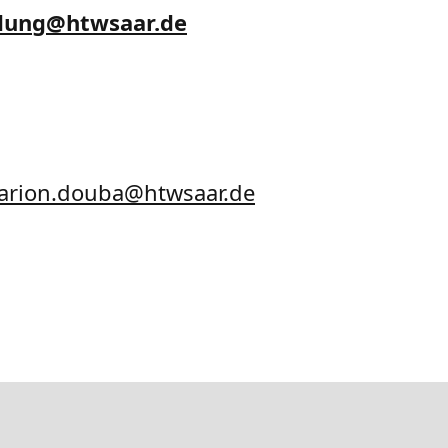
dung
@
htwsaar
.de
marion.douba@htwsaar.de