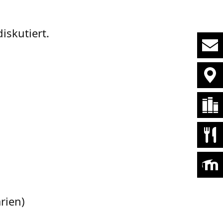
.
skutiert.
rien)