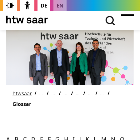
DE
EN
htwsaar
Glossar
A
B C D E F G H I J K L M N O