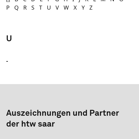
P Q R S T U V W X Y Z
U
-
Auszeichnungen und Partner
der htw saar