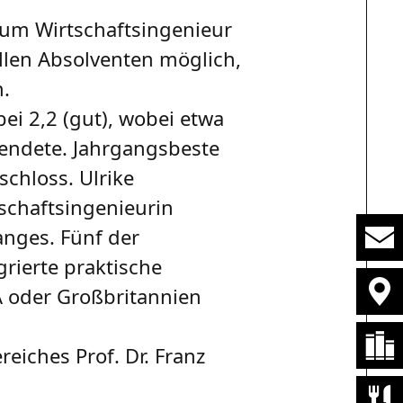
um Wirtschaftsingenieur
llen Absolventen möglich,
n.
ei 2,2 (gut), wobei etwa
eendete. Jahrgangsbeste
schloss. Ulrike
schaftsingenieurin
anges. Fünf der
rierte praktische
A oder Großbritannien
iches Prof. Dr. Franz