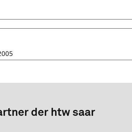
 2005
rtner der htw saar