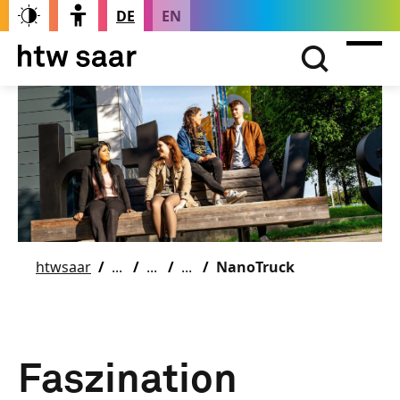
DE
EN
htwsaar
NanoTruck
Faszination