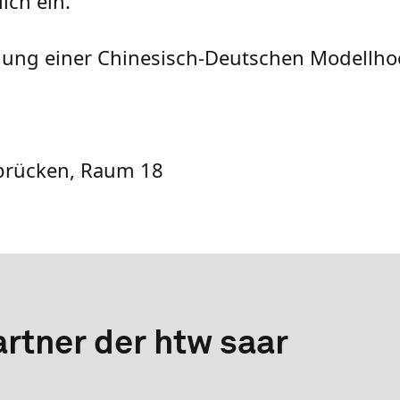
ich ein.
dung einer Chinesisch-Deutschen Modellho
arbrücken, Raum 18
rtner der htw saar