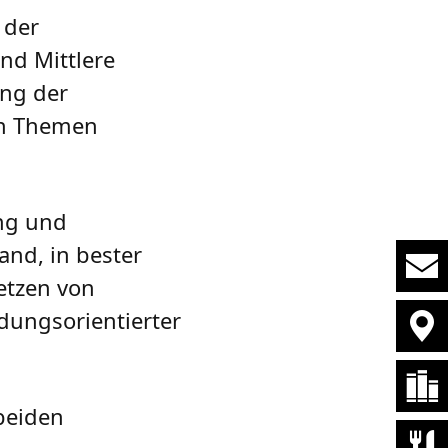
 der
und Mittlere
ung der
en Themen
ung und
and, in bester
setzen von
dungsorientierter
beiden