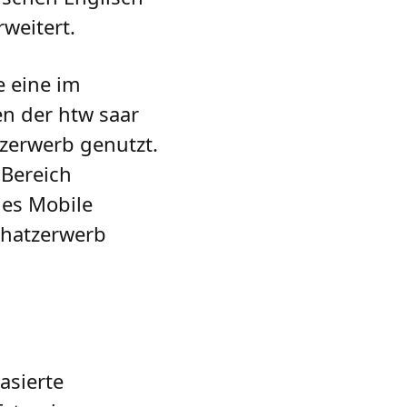
weitert.
e eine im
n der htw saar
tzerwerb genutzt.
 Bereich
des Mobile
chatzerwerb
asierte