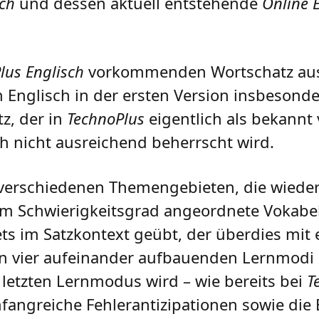
sch
und dessen aktuell entstehende
Online 
lus Englisch
vorkommenden Wortschatz aus
 Englisch in der ersten Version insbesond
z, der in
TechnoPlus
eigentlich als bekannt
h nicht ausreichend beherrscht wird.
n verschiedenen Themengebieten, die wiede
 Schwierigkeitsgrad angeordnete Vokabelp
tets im Satzkontext geübt, der überdies mit
 den vier aufeinander aufbauenden Lernmodi
 letzten Lernmodus wird – wie bereits bei
T
mfangreiche Fehlerantizipationen sowie die