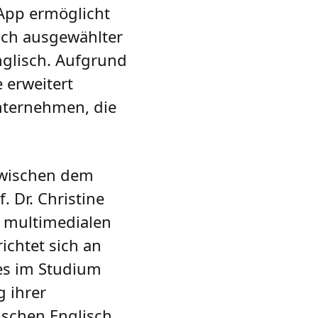
 App ermöglicht
uch ausgewählter
nglisch. Aufgrund
 erweitert
Unternehmen, die
wischen dem
 Dr. Christine
n multimedialen
chtet sich an
 es im Studium
g ihrer
ischen Englisch