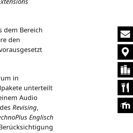
Extensions
 dem Bereich
ere den
 vorausgesetzt
rum in
akete unterteilt
 einem Audio
 des
Revising
,
echnoPlus Englisch
 Berücksichtigung