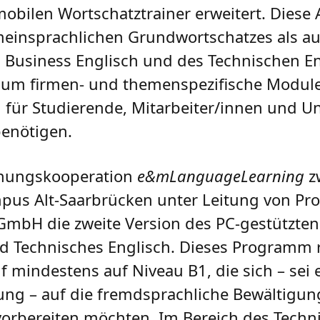
obilen Wortschatztrainer erweitert. Diese
emeinsprachlichen Grundwortschatzes als a
 Business Englisch und des Technischen E
p um firmen- und themenspezifische Module
ug für Studierende, Mitarbeiter/innen und 
benötigen.
schungskooperation
e&mLanguageLearning
z
 Alt-Saarbrücken unter Leitung von Prof.
GmbH die zweite Version des PC-gestützte
 Technisches Englisch. Dieses Programm ri
 mindestens auf Niveau B1, die sich – sei
ung – auf die fremdsprachliche Bewältigun
 vorbereiten möchten. Im Bereich des Techn