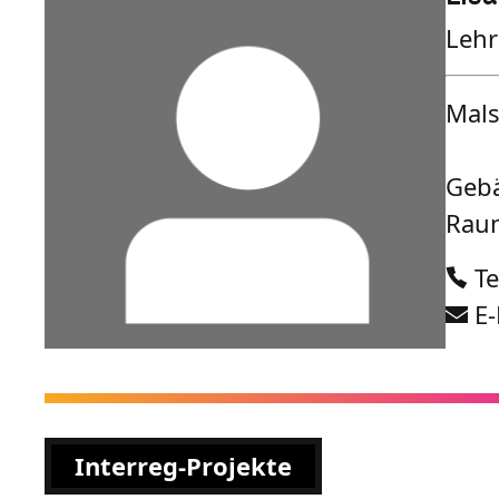
Lehr
Mals
Geb
Raum
Te
E-
Interreg-Projekte