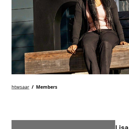
htwsaar
Members
Lis