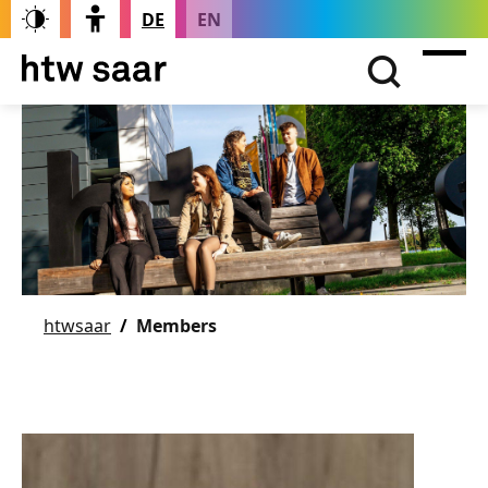
DE
EN
htwsaar
Members