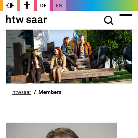
DE
EN
htwsaar
Members