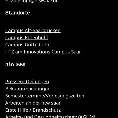
E-Mail:
info
@
htwsaar
.de
Standorte
Campus Alt-Saarbrücken
Campus Rotenbühl
Campus Göttelborn
HTZ am Innovations Campus Saar
htw saar
Pressemitteilungen
Bekanntmachungen
Semestertermine/Vorlesungszeiten
Arbeiten an der htw saar
Erste Hilfe / Brandschutz
Arbeits- und Gesundheitsschutz (AGUM)