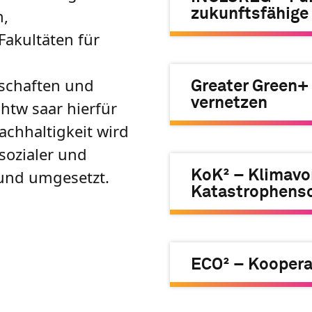
n,
zukunftsfähige 
 Fakultäten für
nschaften und
Greater Green+ 
vernetzen
htw saar hierfür
chhaltigkeit wird
sozialer und
 und umgesetzt.
KoK² – Klimavo
Katastrophensc
ECO² – Koopera