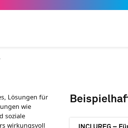
r
 es, Lösungen für
Beispielhaf
erungen wie
 soziale
rs wirkungsvoll
INCLUREG – Für