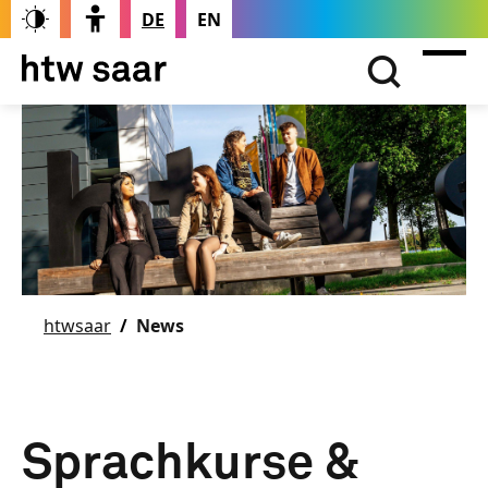
DE
EN
htwsaar
News
Sprachkurse &