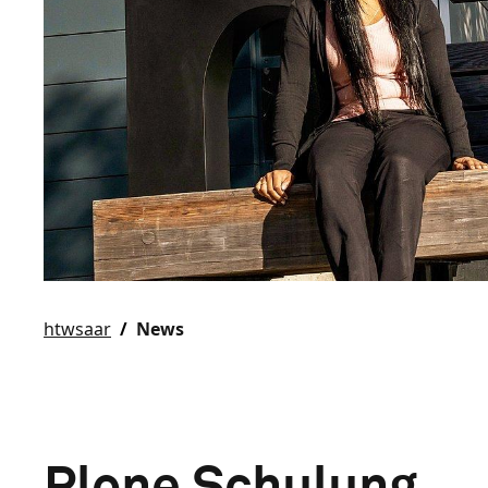
htwsaar
News
Plone Schulung