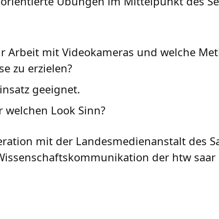
ori­en­tierte Übun­gen im Mit­tel­punkt des S
ur Arbeit mit Video­ka­me­ras und wel­che Me
e zu erzie­len?
n­satz geeig­net.
r wel­chen Look Sinn?
ration mit der Landesmedienanstalt des Sa
t Wissenschaftskommunikation der htw saar