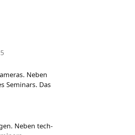
05
exkameras. Neben
es Seminars. Das
­gen. Neben tech­