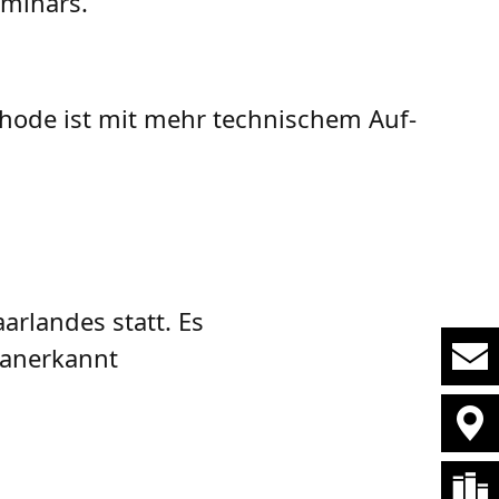
eminars.
thode ist mit mehr tech­ni­schem Auf­
arlandes statt. Es
 anerkannt