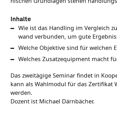
ni­schen Grund­la­gen ste­hen hand­lungs­
Inhalte
Wie ist das Hand­ling im Ver­gleich z
wand ver­bun­den, um gute Ergeb­niss
Wel­che Objek­tive sind für wel­chen Ei
Wel­ches Zusat­ze­quip­ment macht fü
Das zweitägige Seminar findet in Koope
kann als Wahlmodul für das Zertifika
werden.
Dozent ist Michael Därnbächer.