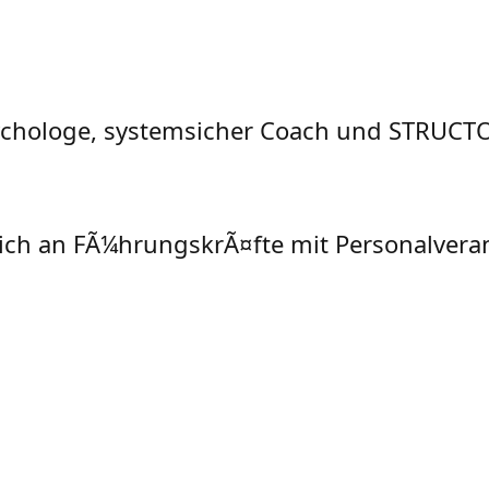
sychologe, systemsicher Coach und STRUC
Ãlich an FÃ¼hrungskrÃ¤fte mit Personalver