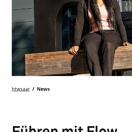
htwsaar
News
Führen mit Flow