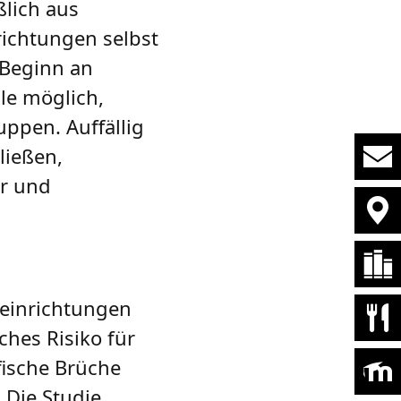
ßlich aus
ichtungen selbst
 Beginn an
le möglich,
uppen. Auffällig
ließen,
er und
eeinrichtungen
ches Risiko für
fische Brüche
 Die Studie