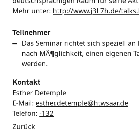
deutschsprachigen Raum für seine Akti
Mehr unter:
http://www.j3L7h.de/talks
Teilnehmer
Das Seminar richtet sich speziell a
nach MÃ¶glichkeit, einen eigenen Ta
werden.
Kontakt
Esther Detemple
E-Mail:
esther.detemple
@
htwsaar
.de
Telefon:
-132
Zurück