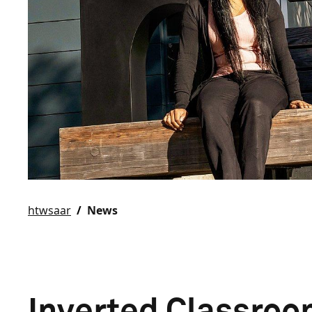
htwsaar
News
Inverted Classroom