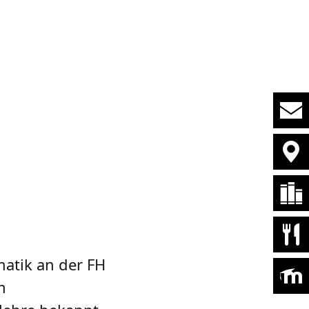
matik an der FH
m