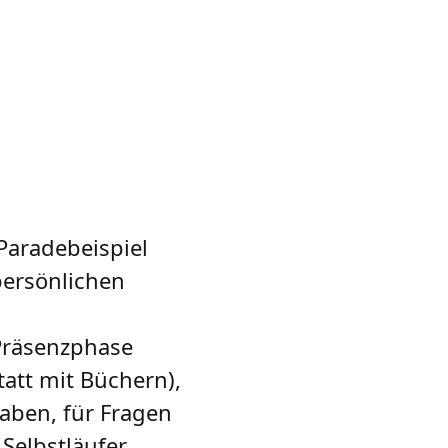
 Paradebeispiel
persönlichen
Präsenzphase
tatt mit Büchern),
gaben, für Fragen
Selbstläufer,