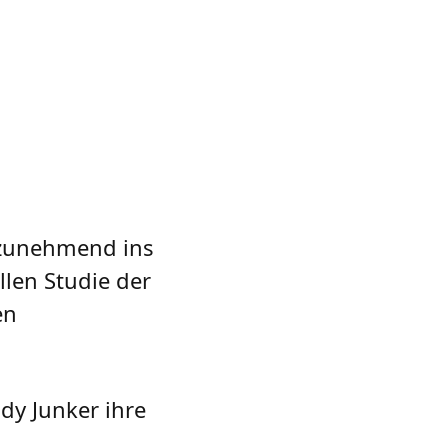
 zunehmend ins
llen Studie der
en
dy Junker ihre