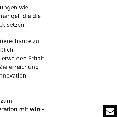
rungen wie
mangel, die die
k setzen.
rierechance zu
ßlich
 etwa den Erhalt
Zielerreichung
Innovation
d zum
eration mit
win –