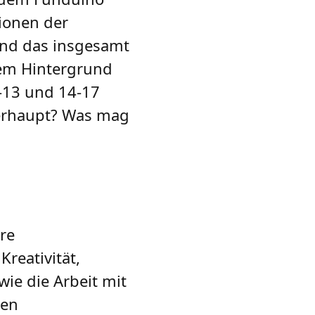
ionen der
and das insgesamt
dem Hintergrund
9-13 und 14-17
berhaupt? Was mag
re
reativität,
ie die Arbeit mit
ten