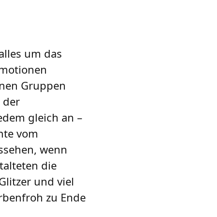
alles um das
Emotionen
einen Gruppen
 der
edem gleich an –
hte vom
ussehen, wenn
talteten die
litzer und viel
arbenfroh zu Ende