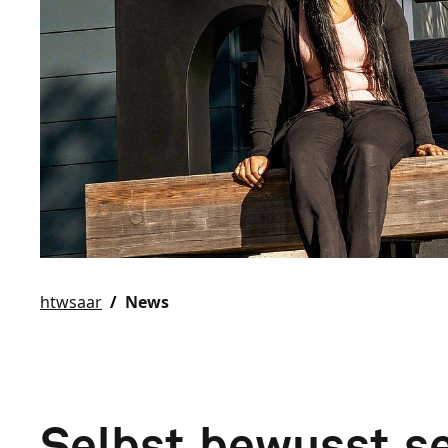
htwsaar
News
Selbst.bewusst.se