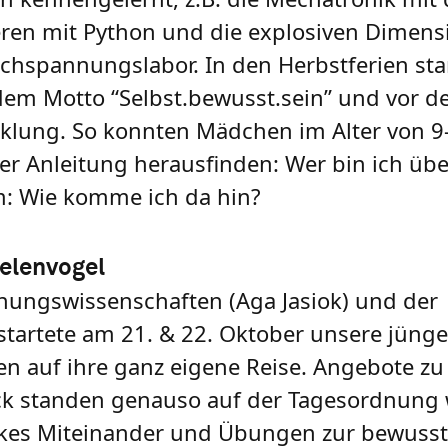
ren mit Python und die explosiven Dimens
ochspannungslabor. In den Herbstferien st
 dem Motto “Selbst.bewusst.sein” und vor 
icklung. So konnten Mädchen im Alter von 
ger Anleitung herausfinden: Wer bin ich ü
em: Wie komme ich da hin?
eelenvogel
hungswissenschaften (Aga Jasiok) und der
tartete am 21. & 22. Oktober unsere jünge
auf ihre ganz eigene Reise. Angebote zu K
k standen genauso auf der Tagesordnung w
arkes Miteinander und Übungen zur bewuss