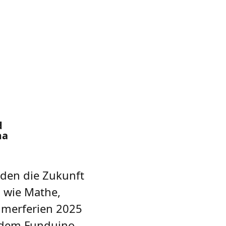
d
ma
den die Zukunft
 wie Mathe,
merferien 2025
t dem Funduino