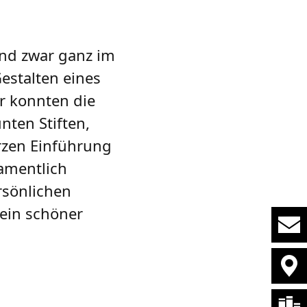
und zwar ganz im
estalten eines
r konnten die
nten Stiften,
urzen Einführung
namentlich
rsönlichen
 ein schöner