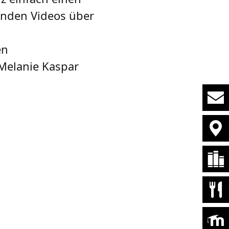
enden Videos über
en
 Melanie Kaspar