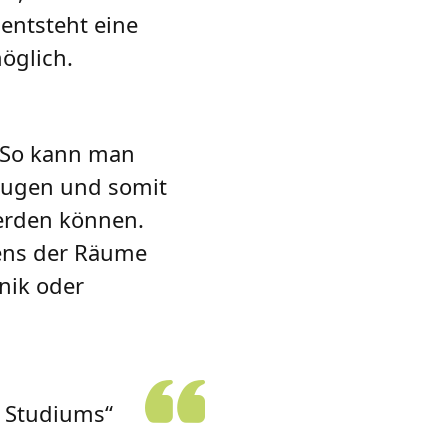
entsteht eine
öglich.
 So kann man
zeugen und somit
erden können.
ens der Räume
nik oder
s Studiums“