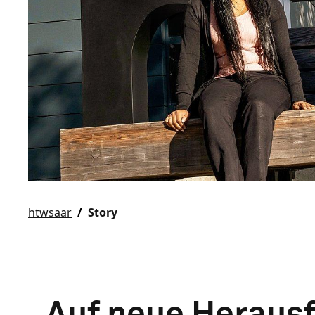
htwsaar
Story
„Auf neue Heraus