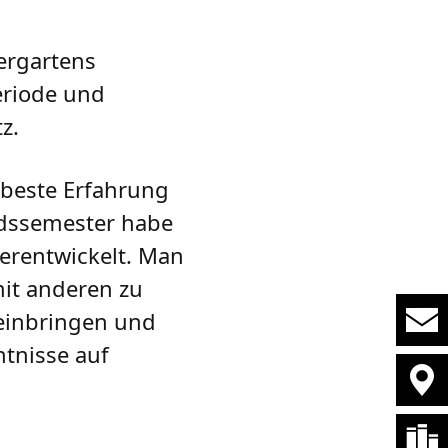
dergartens
eriode und
tz.
 beste Erfahrung
dssemester habe
terentwickelt. Man
it anderen zu
einbringen und
ntnisse auf