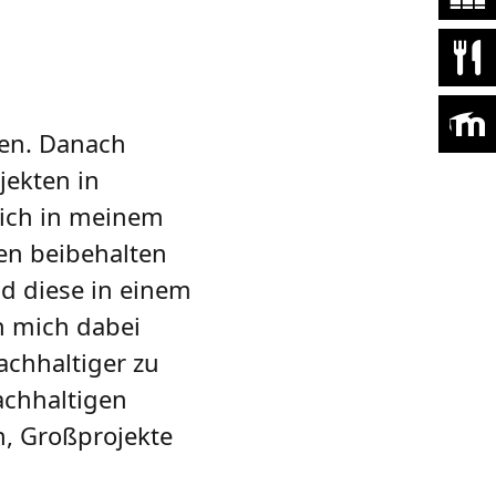
en. Danach
jekten in
mich in meinem
en beibehalten
d diese in einem
h mich dabei
chhaltiger zu
achhaltigen
h, Großprojekte