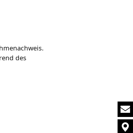
nahmenachweis.
hrend des
,