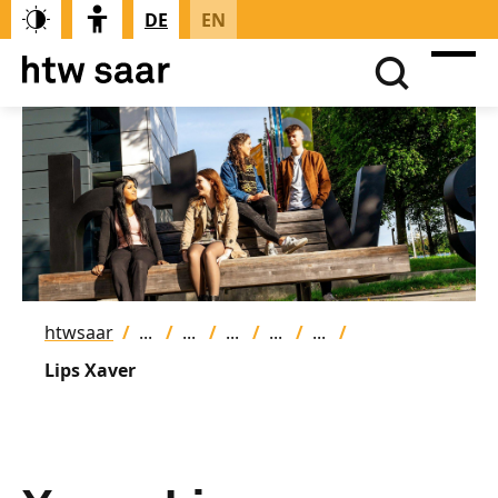
DE
EN
htwsaar
Lips Xaver