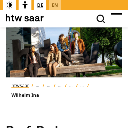
DE
EN
htwsaar
Wilhelm Ina