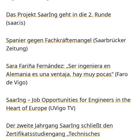
Das Projekt SaarIng geht in die 2. Runde
(saar.is)
Spanier gegen Fachkräftemangel
(Saarbrücker
Zeitung)
Sara Fariña Fernández: „Ser ingeniera en
Alemania es una ventaja, hay muy pocas“
(Faro
de Vigo)
SaarIng – Job Opportunities for Engineers in the
Heart of Europe
(UVigo TV)
Der zweite Jahrgang SaarIng schließt den
Zertifikatsstudiengang „Technisches