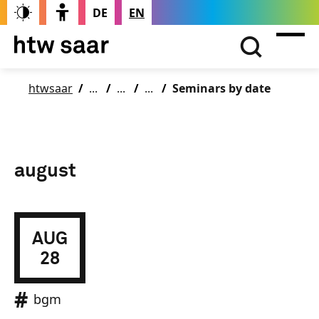
DE
EN
htwsaar
Seminars by date
august
AUG
28
bgm