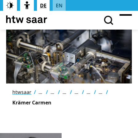
DE
EN
htwsaar
Krämer Carmen