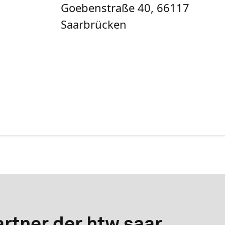
Goebenstraße 40, 66117
Saarbrücken
rtner der htw saar