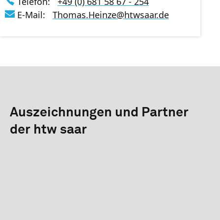
Telefon:
+49 (0) 681 58 67 - 254
E-Mail:
Thomas.Heinze
@
htwsaar
.de
Auszeichnungen und Partner
der htw saar