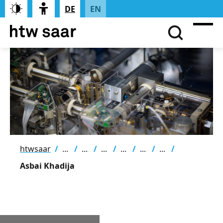
DE
EN
htwsaar
Asbai Khadija