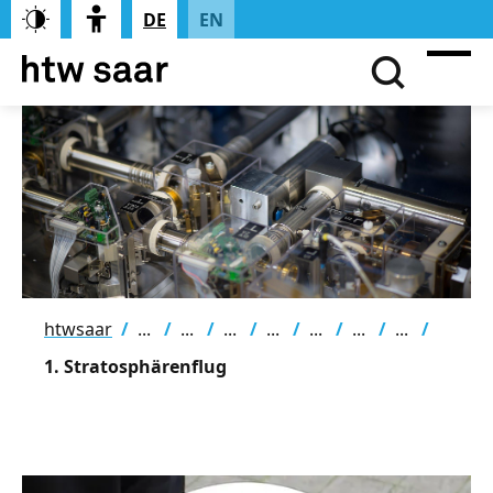
DE
EN
htwsaar
1. Stratosphärenflug