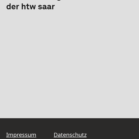
der htw saar
Impressum
Datenschutz