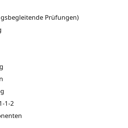
ngsbegleitende Prüfungen)
g
ng
en
ng
1-1-2
onenten